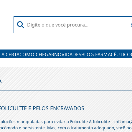
A CERTA
COMO CHEGAR
NOVIDADES
BLOG FARMACÊUTICO
A
FOLICULITE E PELOS ENCRAVADOS
Soluções manipuladas para evitar a Foliculite A foliculite – inflam
incômodo e persistente. Mas, com o tratamento adequado, você pode