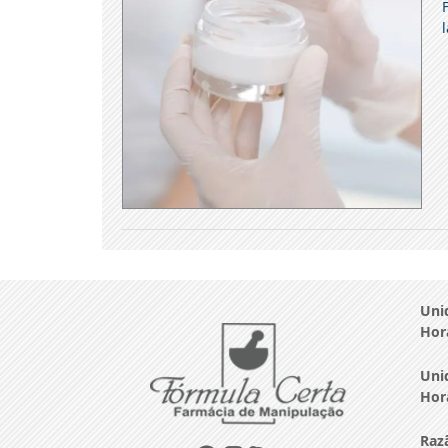
Uni
Horá
Uni
Horá
Razã