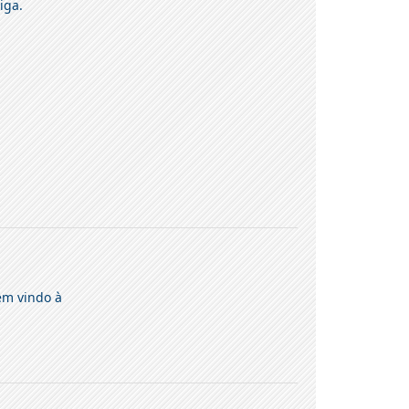
iga.
em vindo à