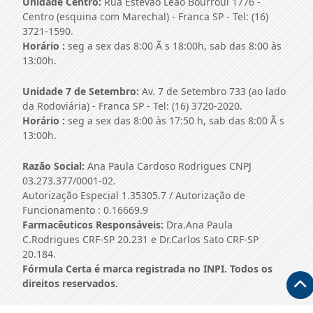
Unidade Centro:
Rua Estevão Leão Bourroul 1776 -
Centro (esquina com Marechal) - Franca SP - Tel: (16)
3721-1590.
Horário :
seg a sex das 8:00 Ã s 18:00h, sab das 8:00 às
13:00h.
Unidade 7 de Setembro:
Av. 7 de Setembro 733 (ao lado
da Rodoviária) - Franca SP - Tel: (16) 3720-2020.
Horário :
seg a sex das 8:00 às 17:50 h, sab das 8:00 Ã s
13:00h.
Razão Social:
Ana Paula Cardoso Rodrigues CNPJ
03.273.377/0001-02.
Autorização Especial 1.35305.7 / Autorização de
Funcionamento : 0.16669.9
Farmacêuticos Responsáveis:
Dra.Ana Paula
C.Rodrigues CRF-SP 20.231 e Dr.Carlos Sato CRF-SP
20.184.
Fórmula Certa é marca registrada no INPI. Todos os
direitos reservados.