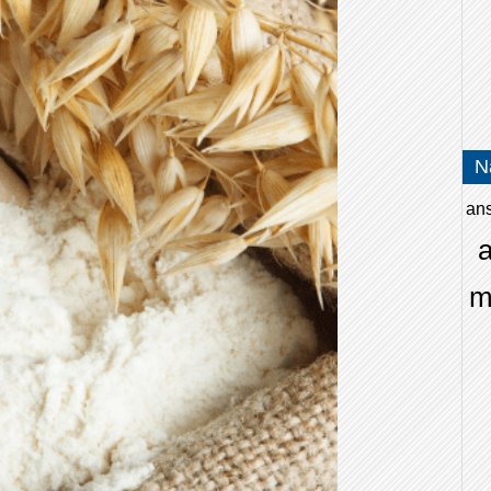
N
an
a
m