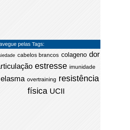
avegue pelas Tags:
dor
colageno
cabelos brancos
siedade
estresse
rticulação
imunidade
resistência
elasma
overtraining
física
UCII