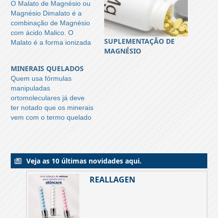
O Malato de Magnésio ou
Magnésio Dimalato é a
combinação de Magnésio
com ácido Malico. O
SUPLEMENTAÇÃO DE
Malato é a forma ionizada
MAGNÉSIO
do ácido málico.
MINERAIS QUELADOS
Quem usa fórmulas
manipuladas
ortomoleculares já deve
ter notado que os minerais
vem com o termo quelado
(ou quelato) ao lado do
nome- por exemplo Cromo
quelado, Selênio quelado,
Magnésio quelado.
Veja as 10 últimas novidades aqui.
REALLAGEN